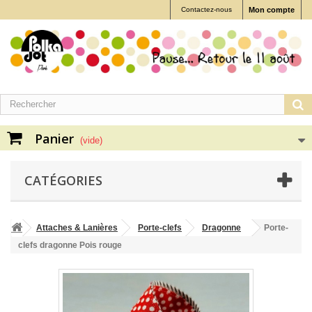
Contactez-nous
Mon compte
Panier
(vide)
CATÉGORIES
Attaches & Lanières
Porte-clefs
Dragonne
Porte-
clefs dragonne Pois rouge