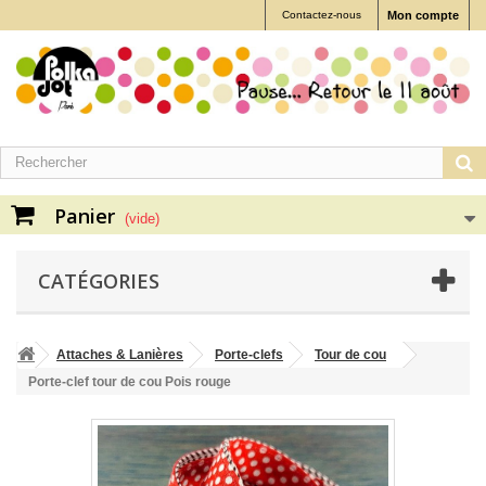
Contactez-nous
Mon compte
Panier
(vide)
CATÉGORIES
Attaches & Lanières
Porte-clefs
Tour de cou
Porte-clef tour de cou Pois rouge