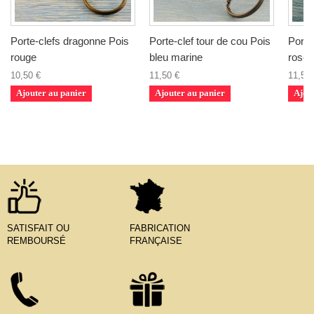
Porte-clefs dragonne Pois
Porte-clef tour de cou Pois
Porte
rouge
bleu marine
rose
10,50 €
11,50 €
11,50 
Ajouter au panier
Ajouter au panier
Ajou
SATISFAIT OU
FABRICATION
REMBOURSÉ
FRANÇAISE